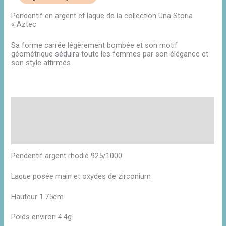
Pendentif en argent et laque de la collection Una Storia
« Aztec
Sa forme carrée légèrement bombée et son motif
géométrique séduira toute les femmes par son élégance et
son style affirmés
Description
Informations complémentaires
Avis (0)
Pendentif argent rhodié 925/1000
Laque posée main et oxydes de zirconium
Hauteur 1.75cm
Poids environ 4.4g