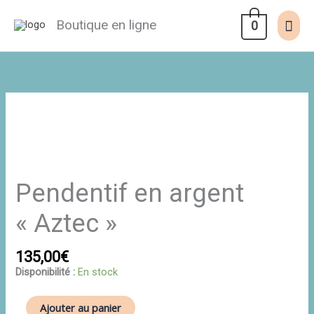
Aller
au
Men
Boutique en ligne
0
contenu
prin
quantité
de
Pendentif
en
argent
"Aztec"
Pendentif en argent
« Aztec »
135,00
€
Disponibilité :
En stock
Ajouter au panier