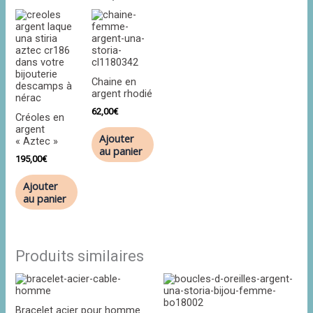
Chaine en
argent rhodié
62,00
€
Créoles en
argent
Ajouter
« Aztec »
au panier
195,00
€
Ajouter
au panier
Produits similaires
Bracelet acier pour homme