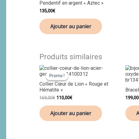
Pendentif en argent « Aztec »
135,00
€
Ajouter au panier
Produits similaires
Le
Le
prix
prix
Promo !
Promo !
initial
actuel
Collier Cœur de Lion « Rouge et
était :
est :
Hématite »
Bracel
169,00€.
110,00€.
169,00
€
110,00
€
199,00
Ajouter au panier
A