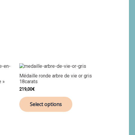
Médaille ronde arbre de vie or gris
e »
18carats
219,00
€
Select options