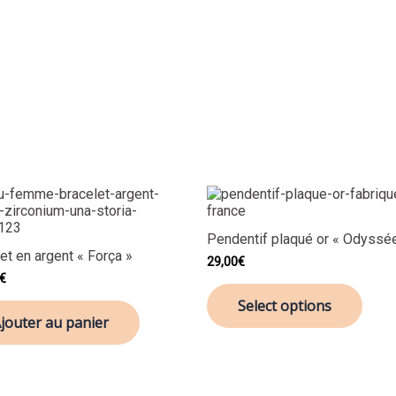
Pendentif plaqué or « Odyssé
et en argent « Força »
29,00
€
€
Select options
jouter au panier