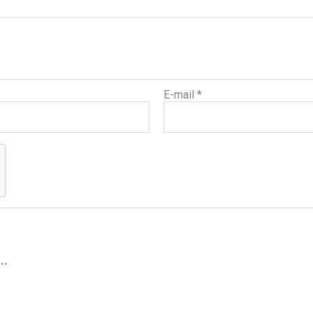
E-mail
*
…