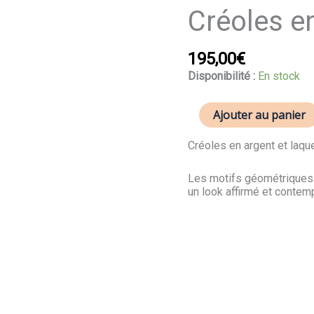
quantité
Créoles en
de
Créoles
en
195,00
€
argent
Disponibilité :
En stock
"Aztec"
Ajouter au panier
Créoles en argent et laque
Les motifs géométriques r
un look affirmé et contem