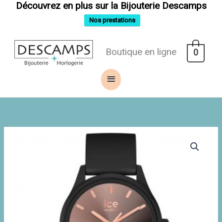
Aller
Découvrez en plus sur la Bijouterie Descamps
au
contenu
Nos prestations
Menu
Boutique en ligne
0
principal