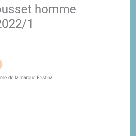
ousset homme
2022/1
me de la marque Festina