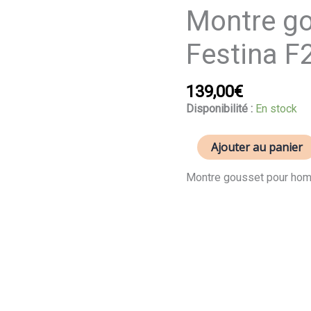
quantité
Montre g
de
Montre
Festina F
gousset
homme
Festina
139,00
€
F2022/1
Disponibilité :
En stock
Ajouter au panier
Montre gousset pour hom