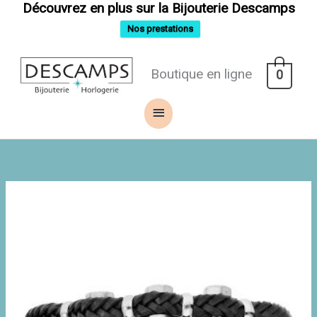
Aller
Découvrez en plus sur la Bijouterie Descamps
au
contenu
Nos prestations
Menu
Boutique en ligne
0
principal