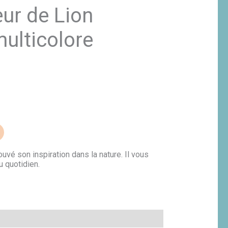
Le
œur de Lion
rix
ctuel
multicolore
st :
50,00€.
ouvé son inspiration dans la nature. Il vous
au quotidien.