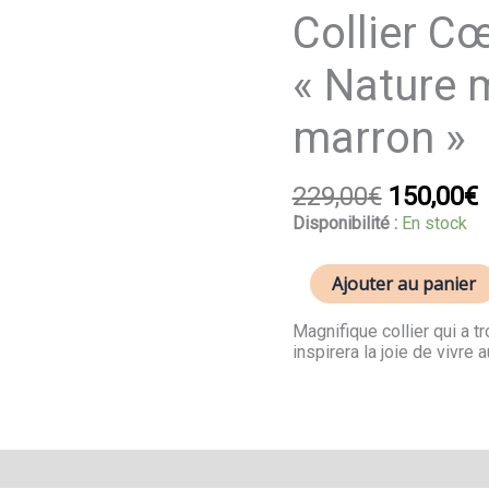
Le
quantité
Collier C
prix
p
de
initial
a
Collier
« Nature 
était :
e
Cœur
229,00€.
1
de
Lion
marron »
"Nature
multicolore
marron"
229,00
€
150,00
€
Disponibilité :
En stock
Ajouter au panier
Magnifique collier qui a tr
inspirera la joie de vivre 
Avis (0)