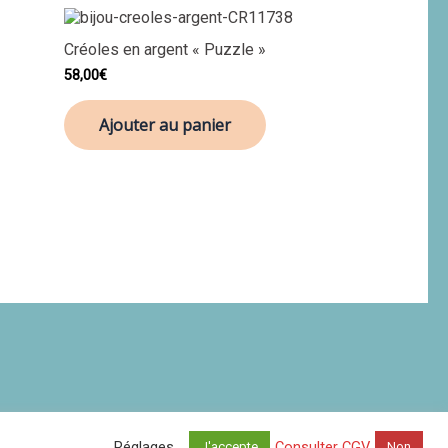
Créoles en argent « Puzzle »
58,00
€
Ajouter au panier
Réglages
Consulter CGV
J'accepte
Non