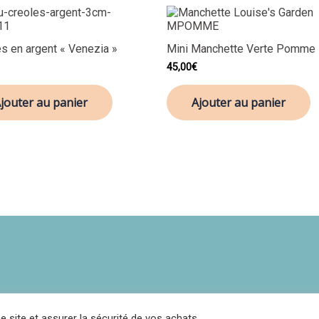
s en argent « Venezia »
Mini Manchette Verte Pomme
45,00
€
jouter au panier
Ajouter au panier
Politique de confidentialité
CGV
Contact
Réclamations
e site et assurer la sécurité de vos achats.