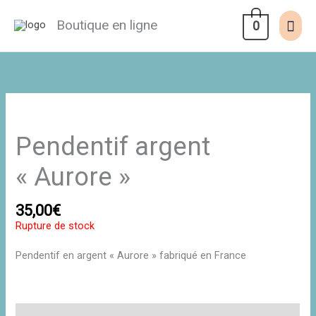
Aller
au
Men
Boutique en ligne
0
contenu
prin
Pendentif argent
« Aurore »
35,00
€
Rupture de stock
Pendentif en argent « Aurore » fabriqué en France
Description