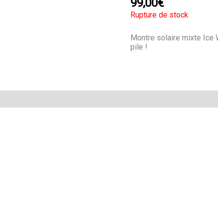
99,00
€
Rupture de stock
Montre solaire mixte Ice 
pile !
Avis (0)