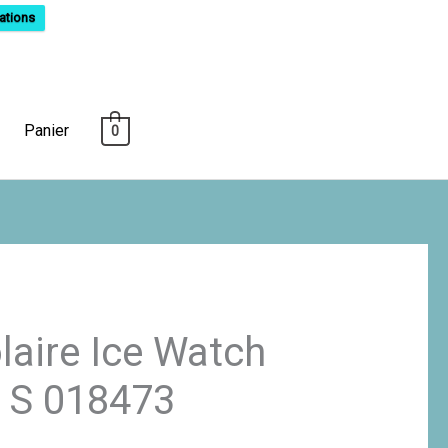
ations
Panier
0
laire Ice Watch
» S 018473