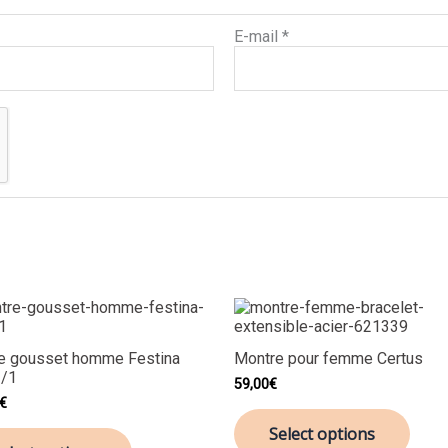
E-mail
*
e gousset homme Festina
Montre pour femme Certus
/1
59,00
€
€
Select options