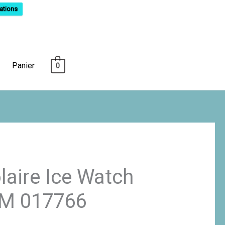
ations
Panier
0
laire Ice Watch
” M 017766