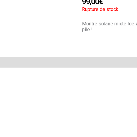
99,00
€
Rupture de stock
Montre solaire mixte Ice 
pile !
Avis (0)