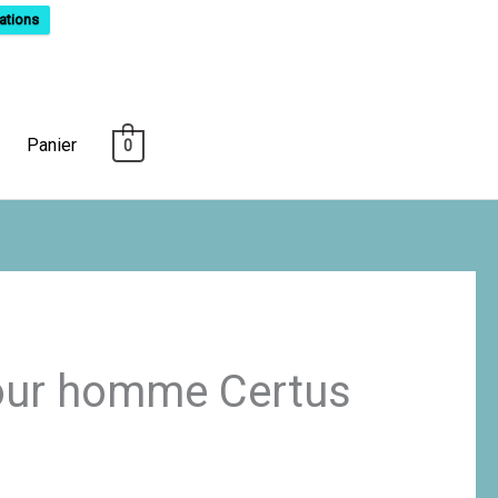
ations
Panier
0
our homme Certus