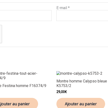
E-mail
*
Montre homme Calypso bleue
e Festina homme F16374/9
K5753/2
29,00
€
jouter au panier
Ajouter au panier