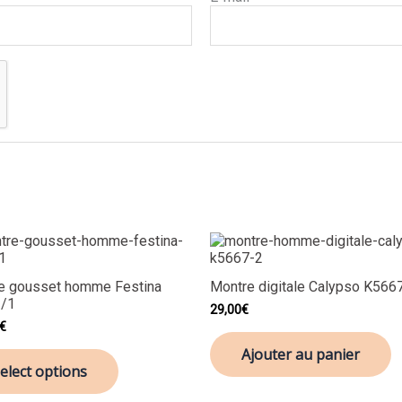
e gousset homme Festina
Montre digitale Calypso K566
/1
29,00
€
€
Ajouter au panier
elect options