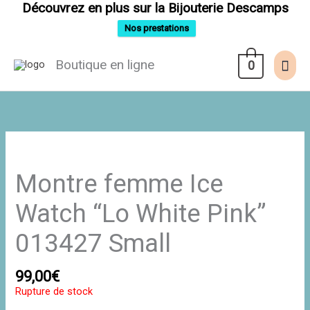
Aller
Découvrez en plus sur la Bijouterie Descamps
au
contenu
Nos prestations
Men
Boutique en ligne
0
prin
Montre femme Ice
Watch “Lo White Pink”
013427 Small
99,00
€
Rupture de stock