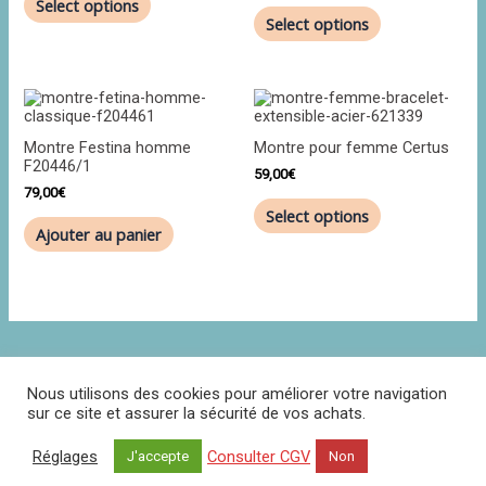
Select options
Select options
Montre Festina homme
Montre pour femme Certus
F20446/1
59,00
€
79,00
€
Select options
Ajouter au panier
Nous utilisons des cookies pour améliorer votre navigation
sur ce site et assurer la sécurité de vos achats.
Politique de confidentialité
CGV
Contact
Réglages
Consulter CGV
J'accepte
Non
Réclamations