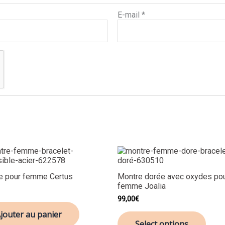
E-mail
*
e pour femme Certus
Montre dorée avec oxydes po
femme Joalia
99,00
€
jouter au panier
Select options