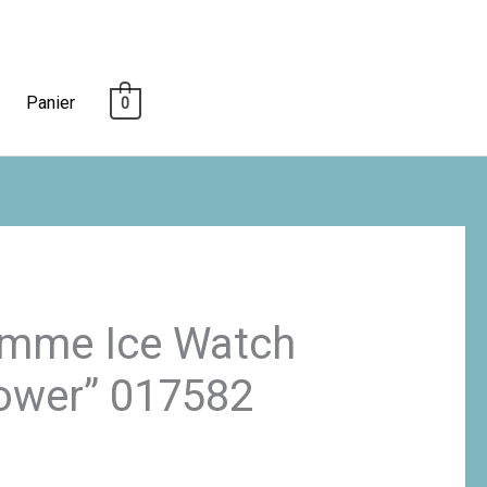
Panier
0
emme Ice Watch
ower” 017582