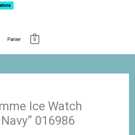
ations
Panier
0
emme Ice Watch
 Navy” 016986