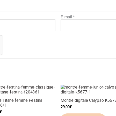
E-mail
*
e Titane femme Festina
Montre digitale Calypso K567
36/1
29,00
€
€