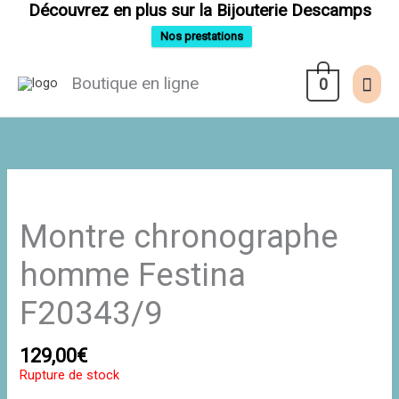
Aller
Découvrez en plus sur la Bijouterie Descamps
au
contenu
Nos prestations
Men
Boutique en ligne
0
prin
Montre chronographe
homme Festina
F20343/9
129,00
€
Rupture de stock