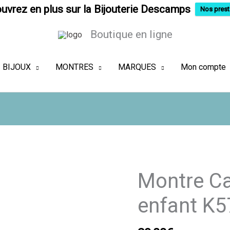
uvrez en plus sur la Bijouterie Descamps
Nos prest
Boutique en ligne
BIJOUX
MONTRES
MARQUES
Mon compte
quantité
Montre C
de
Montre
enfant K5
Calypso
femme
ou