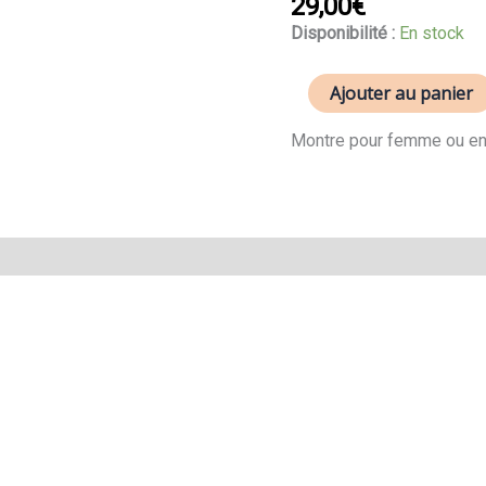
29,00
€
enfant
K5752/1
Disponibilité :
En stock
Ajouter au panier
Montre pour femme ou enfa
Avis (0)