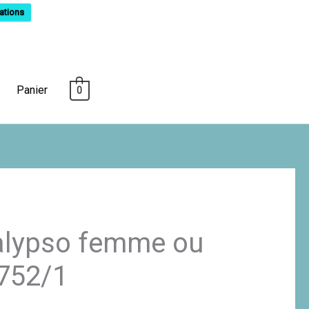
ations
Panier
0
alypso femme ou
752/1