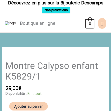
Aller
Découvrez en plus sur la Bijouterie Descamps
au
contenu
Nos prestations
Men
Boutique en ligne
0
prin
quantité
de
Montre
Montre Calypso enfant
Calypso
enfant
K5829/1
K5829/1
29,00
€
Disponibilité :
En stock
Ajouter au panier