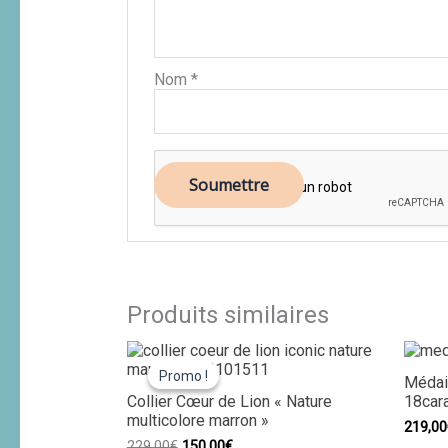
Nom
*
Produits similaires
Le
Le
prix
prix
Promo !
Promo !
Médail
initial
actuel
Collier Cœur de Lion « Nature
18car
était :
est :
multicolore marron »
229,00€.
150,00€.
219,00
229,00
€
150,00
€