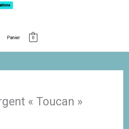
ations
Panier
0
rgent « Toucan »