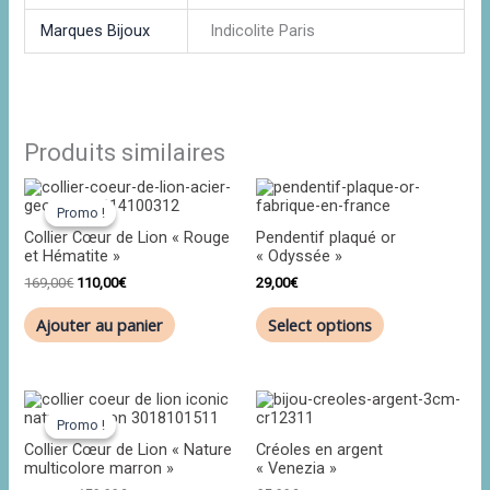
Marques Bijoux
Indicolite Paris
Produits similaires
Le
Le
prix
prix
Promo !
Promo !
initial
actuel
Collier Cœur de Lion « Rouge
Pendentif plaqué or
était :
est :
et Hématite »
« Odyssée »
169,00€.
110,00€.
169,00
€
110,00
€
29,00
€
Ajouter au panier
Select options
Le
Le
prix
prix
Promo !
Promo !
initial
actuel
Collier Cœur de Lion « Nature
Créoles en argent
était :
est :
multicolore marron »
« Venezia »
229,00€.
150,00€.