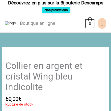
Aller
Découvrez en plus sur la Bijouterie Descamps
au
contenu
Nos prestations
Men
Boutique en ligne
0
prin
Collier en argent et
cristal Wing bleu
Indicolite
60,00
€
Rupture de stock