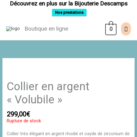
Aller
Découvrez en plus sur la Bijouterie Descamps
au
contenu
Nos prestations
Men
Boutique en ligne
0
prin
Collier en argent
« Volubile »
299,00
€
Rupture de stock
Collier très élégant en argent rhodié et oxyde de zirconium de