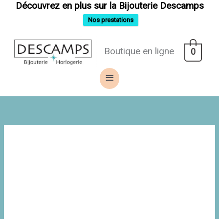
Aller
Découvrez en plus sur la Bijouterie Descamps
au
contenu
Nos prestations
Menu
Boutique en ligne
0
principal
quantité
de
Collier
La
Metrop
compagnie