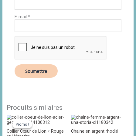
E-mail
*
Produits similaires
Le
Le
prix
prix
Promo !
Promo !
initial
actuel
Collier Cœur de Lion « Rouge
Chaine en argent rhodié
était :
est :