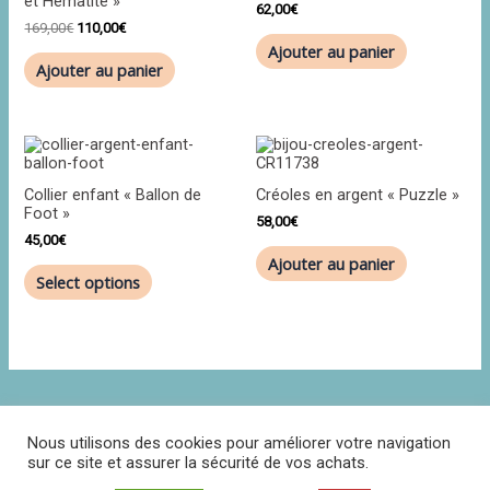
et Hématite »
169,00€.
110,00€.
62,00
€
169,00
€
110,00
€
Ajouter au panier
Ajouter au panier
Collier enfant « Ballon de
Créoles en argent « Puzzle »
Foot »
58,00
€
45,00
€
Ajouter au panier
Select options
Nous utilisons des cookies pour améliorer votre navigation
sur ce site et assurer la sécurité de vos achats.
Politique de confidentialité
CGV
Contact