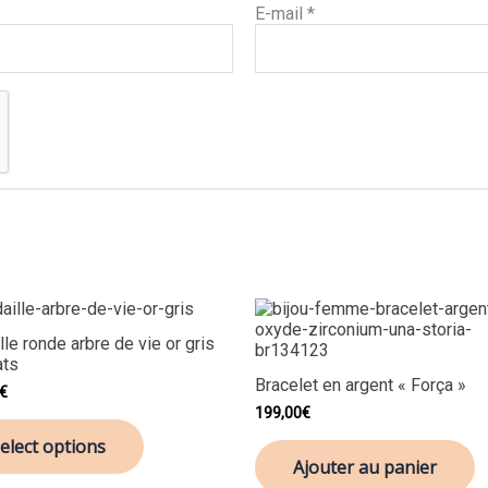
E-mail
*
le ronde arbre de vie or gris
ats
Bracelet en argent « Força »
€
199,00
€
elect options
Ajouter au panier