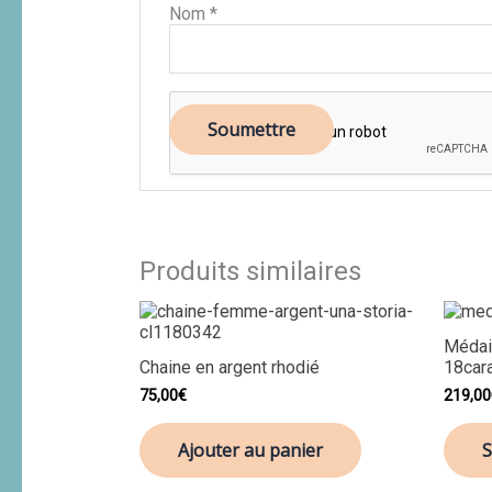
Nom
*
Produits similaires
Médail
Chaine en argent rhodié
18car
75,00
€
219,00
Ajouter au panier
S