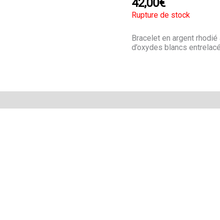
42,00
€
Rupture de stock
Bracelet en argent rhodié 
d’oxydes blancs entrelac
Avis (0)