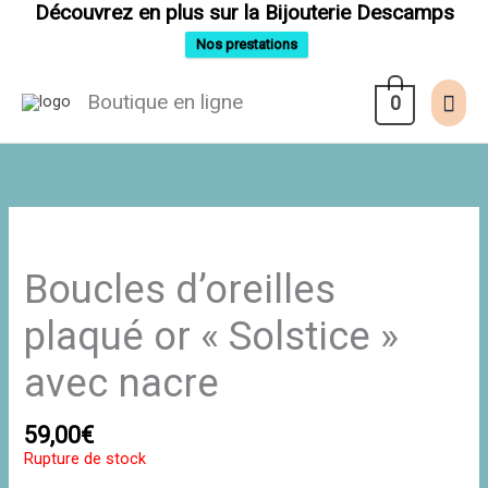
Aller
Découvrez en plus sur la Bijouterie Descamps
au
contenu
Nos prestations
Men
Boutique en ligne
0
prin
Boucles d’oreilles
plaqué or « Solstice »
avec nacre
59,00
€
Rupture de stock