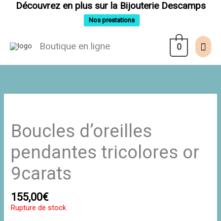
Aller
Découvrez en plus sur la Bijouterie Descamps
au
contenu
Nos prestations
Men
Boutique en ligne
0
prin
Boucles d’oreilles
pendantes tricolores or
9carats
155,00
€
Rupture de stock