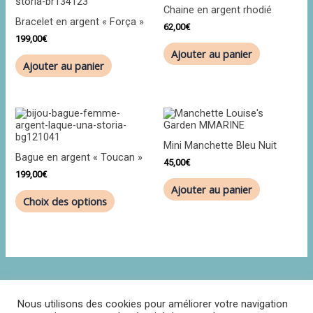
Chaine en argent rhodié
Bracelet en argent « Força »
62,00
€
199,00
€
Ajouter au panier
Ajouter au panier
Ce
produit
a
Mini Manchette Bleu Nuit
plusieurs
Bague en argent « Toucan »
variations.
45,00
€
Les
199,00
€
options
Ajouter au panier
peuvent
Choix des options
être
choisies
sur
la
page
du
produit
Nous utilisons des cookies pour améliorer votre navigation