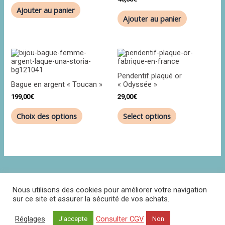
Ajouter au panier
Ajouter au panier
Ce
produit
a
Pendentif plaqué or
plusieurs
Bague en argent « Toucan »
« Odyssée »
variations.
Les
199,00
€
29,00
€
options
peuvent
Choix des options
Select options
être
choisies
sur
la
page
du
produit
Nous utilisons des cookies pour améliorer votre navigation
sur ce site et assurer la sécurité de vos achats.
Politique de confidentialité
CGV
Contact
Réglages
Consulter CGV
J'accepte
Non
Réclamations