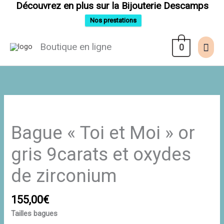
Aller
Découvrez en plus sur la Bijouterie Descamps
au
contenu
Nos prestations
Men
Boutique en ligne
0
prin
quantité
de
Bague
Bague « Toi et Moi » or
"Toi
et
Moi"
gris 9carats et oxydes
or
gris
de zirconium
9carats
et
oxydes
de
155,00
€
zirconium
Tailles bagues