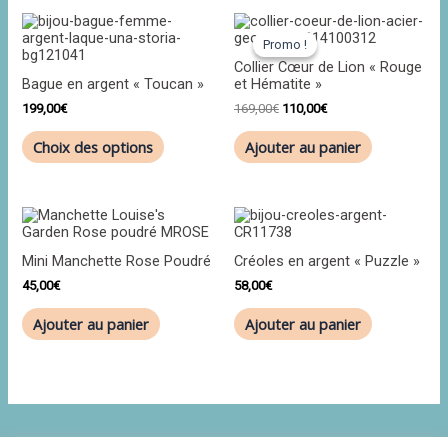
Ce
Le
Le
produit
prix
prix
Promo !
Promo !
a
initial
actuel
Collier Cœur de Lion « Rouge
plusieurs
était :
est :
Bague en argent « Toucan »
et Hématite »
variations.
169,00€.
110,00€.
Les
199,00
€
169,00
€
110,00
€
options
peuvent
Choix des options
Ajouter au panier
être
choisies
sur
la
page
du
produit
Mini Manchette Rose Poudré
Créoles en argent « Puzzle »
45,00
€
58,00
€
Ajouter au panier
Ajouter au panier